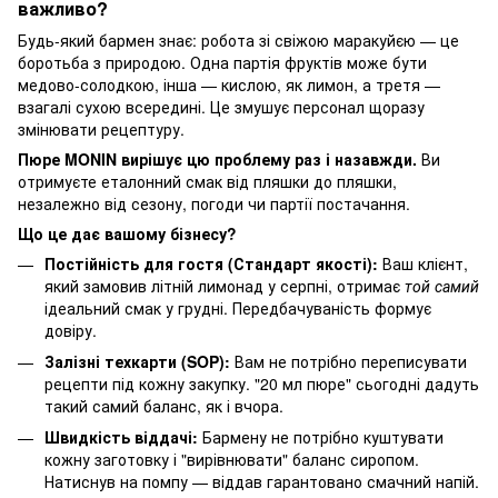
важливо?
Будь-який бармен знає: робота зі свіжою маракуйєю — це
боротьба з природою. Одна партія фруктів може бути
медово-солодкою, інша — кислою, як лимон, а третя —
взагалі сухою всередині. Це змушує персонал щоразу
змінювати рецептуру.
Пюре MONIN вирішує цю проблему раз і назавжди.
Ви
отримуєте еталонний смак від пляшки до пляшки,
незалежно від сезону, погоди чи партії постачання.
Що це дає вашому бізнесу?
Постійність для гостя (Стандарт якості):
Ваш клієнт,
який замовив літній лимонад у серпні, отримає
той самий
ідеальний смак у грудні. Передбачуваність формує
довіру.
Залізні техкарти (SOP):
Вам не потрібно переписувати
рецепти під кожну закупку. "20 мл пюре" сьогодні дадуть
такий самий баланс, як і вчора.
Швидкість віддачі:
Бармену не потрібно куштувати
кожну заготовку і "вирівнювати" баланс сиропом.
Натиснув на помпу — віддав гарантовано смачний напій.