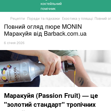
Рецепти
Поради та підказки
Екзотика у пляшці: Повний 
Повний огляд пюре MONIN
Маракуйя від Barback.com.ua
6 січня 2026
Маракуйя (Passion Fruit) — це
"золотий стандарт" тропічних