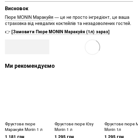
Висновок
Пюре MONIN Маракуйя
— це не просто інгредієнт, це ваша
страховка від невдалих коктейлів та незадоволених гостей.
👉
[Замовити Пюре MONIN Маракуйя (1л) зараз]
Ми рекомендуємо
Фруктове пюре
Фруктове пюре Юзу
Фруктове пюре 
Маракуйя Monin 1 л
Monin 1 л
Monin 1л
1 181 грн
1 295 грн
1 295 грн