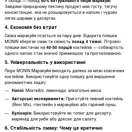
У складі — понад
50% натурального пюре маракуйї
.
Завдяки природному пектину продукт має густу, тягучу
консистенцію, яка не розшаровується в напоях і чудово
лягає шарами у десертах.
4. Економія без втрат
Свіжа маракуйя псується за пару днів. Відкрита пляшка
MONIN зберігає смак та свіжість
понад 4 тижні
. Літрової
пляшки вистачає на
40-50 порцій
коктейлів — собівартість
одного напою стає значно приємнішою та прогнозованою.
5. Універсальність у використанні
Пюре MONIN Маракуйя
виходить далеко за межі класичних
коктейлів. Використовуйте одну пляшку для вирішення
різноманітних задач:
Напої:
Моктейлі, лимонади, алкогольні мікси.
Авторські експерименти:
Приготуйте пивний коктейль
(Beer Mix), глінтвейн з маракуйєю або гарячий пунш.
Кулінарія:
Використовуйте як топінг для десерту,
маринад для риби або дресінг для салату.
6. Стабільність смаку: Чому це критично