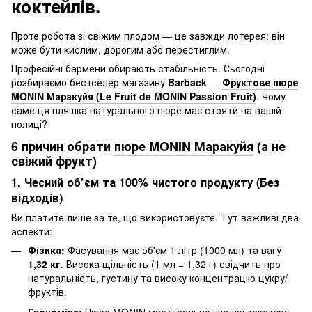
коктейлів.
Проте робота зі свіжим плодом — це завжди лотерея: він
може бути кислим, дорогим або перестиглим.
Професійні бармени обирають стабільність. Сьогодні
розбираємо бестселер магазину
Barback
—
Фруктове пюре
MONIN Маракуйя (Le Fruit de MONIN Passion Fruit)
. Чому
саме ця пляшка натурального пюре має стояти на вашій
полиці?
6 причин обрати
пюре MONIN Маракуйя
(а не
свіжий фрукт)
1. Чесний об’єм та 100% чистого продукту (Без
відходів)
Ви платите лише за те, що використовуєте. Тут важливі два
аспекти:
Фізика:
Фасування має об'єм 1 літр (1000 мл) та вагу
1,32 кг
. Висока щільність (1 мл = 1,32 г) свідчить про
натуральність, густину та високу концентрацію цукру/
фруктів.
Економіка:
Пюре MONIN має ідеально гладку текстуру