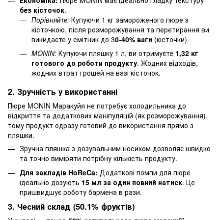
без кісточок
.
Порівняйте:
Купуючи 1 кг замороженого пюре з
кісточкою, після розморожування та перетирання ви
викидаєте у смітник до 3
0-40% ваги
(кісточки).
MONIN:
Купуючи пляшку 1 л, ви отримуєте
1,32 кг
готового до роботи продукту
. Жодних відходів,
жодних втрат грошей на вазі кісточок.
2. Зручність у використанні
Пюре MONIN Маракуйя
не потребує холодильника до
відкриття та додаткових маніпуляцій (як розморожування),
тому продукт одразу готовий до використання прямо з
пляшки.
Зручна пляшка з дозувальним носиком дозволяє швидко
та точно виміряти потрібну кількість продукту.
Для закладів HoReCa:
Додаткові помпи для пюре
ідеально дозують
15 мл за один повний натиск
. Це
пришвидшує роботу бармена в рази.
3. Чесний склад (50.1% фруктів)