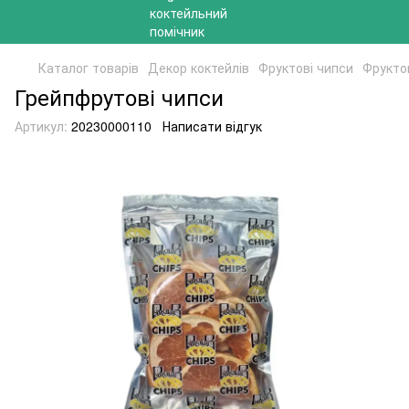
Каталог товарів
Декор коктейлів
Фруктові чипси
Фрукто
Грейпфрутові чипси
Артикул:
20230000110
Написати відгук