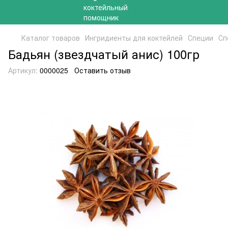
Каталог товаров
Ингридиенты для коктейлей
Специи
Сп
Бадьян (звездчатый анис) 100гр
Артикул:
0000025
Оставить отзыв