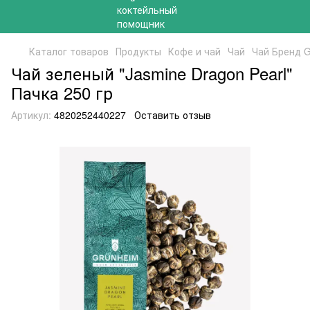
Каталог товаров
Продукты
Кофе и чай
Чай
Чай Бренд 
Чай зеленый "Jasmine Dragon Pearl"
Пачка 250 гр
Артикул:
4820252440227
Оставить отзыв