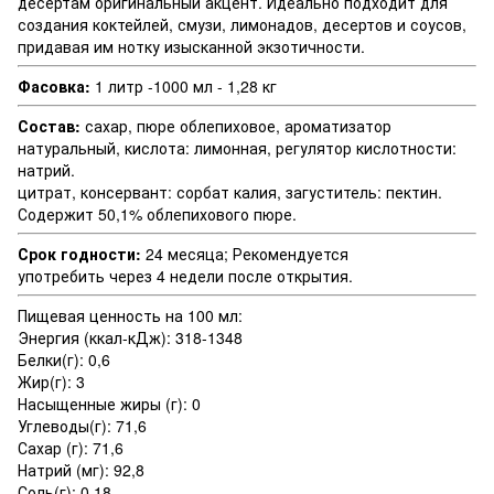
десертам оригинальный акцент. Идеально подходит для
создания коктейлей, смузи, лимонадов, десертов и соусов,
придавая им нотку изысканной экзотичности.
Фасовка:
1 литр -1000 мл - 1,28 кг
Состав:
сахар, пюре облепиховое, ароматизатор
натуральный, кислота: лимонная, регулятор кислотности:
натрий.
цитрат, консервант: сорбат калия, загуститель: пектин.
Содержит 50,1% облепихового пюре.
Срок годности:
24 месяца; Рекомендуется
употребить через 4 недели после открытия.
Пищевая ценность на 100 мл:
Энергия (ккал-кДж): 318-1348
Белки(г): 0,6
Жир(г): 3
Насыщенные жиры (г): 0
Углеводы(г): 71,6
Сахар (г): 71,6
Натрий (мг): 92,8
Соль(г): 0,18