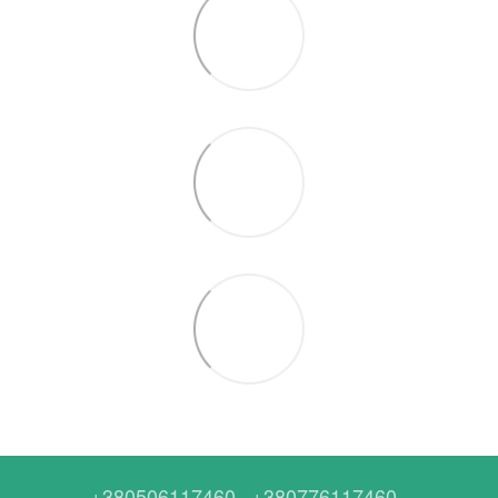
+380506117460
+380776117460