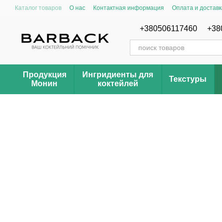
Перейти к основному контенту
Каталог товаров
О нас
Контактная информация
Оплата и доставк
Отзывы о магазине Barback.com.ua
Рецепты
+380506117460
+38
Продукция
Ингридиенты для
Текстуры
Монин
коктейлей