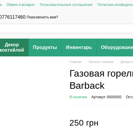
а
Обмен и возврат
Пользовательское соглашение
Политика конфиден
0776117460
Перезвонить вам?
Декор
Продукты
Инвентарь
Оборудован
коктейлей
Главная
Каталог товаров
Декор к
Газовая горел
Barback
В наличии
Артикул: 0000050
Ост
250 грн