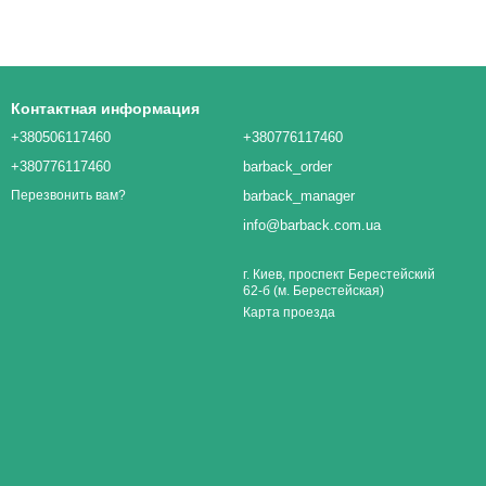
Контактная информация
+380506117460
+380776117460
+380776117460
barback_order
barback_manager
Перезвонить вам?
info@barback.com.ua
г. Киев, проспект Берестейский
62-б (м. Берестейская)
Карта проезда