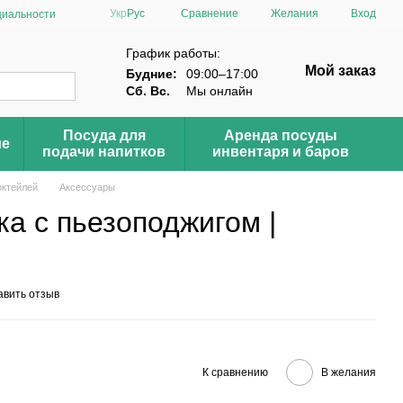
Сравнение
Укр
Рус
Желания
Вход
циальности
График работы:
Мой заказ
Будние:
09:00–17:00
Сб. Вс.
Мы онлайн
Посуда для
Аренда посуды
ие
подачи напитков
инвентаря и баров
октейлей
Аксессуары
ка с пьезоподжигом |
авить отзыв
К сравнению
В желания