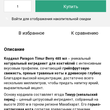
Купить
Войти
для отображения накопительной скидки
%
В избранное
К сравнению
Описание
Кордиал Paragon Timur Berry 485 мл
– уникальный
натуральный ингредиент для коктейлей
с интенсивным
вкусовым профилем, сочетающий
грейпфрутовую
свежесть, пряные травяные ноты и древесную глубину
.
Благодаря высокой концентрации, достаточно всего
нескольких миллилитров, чтобы придать напитку яркий,
выразительный акцент.
Основу кордиала составляет ягода
Тимур (непальский
перец)
– ценный цитрусовый ингредиент, собранный на
высоте 2000 м в горном регионе Махабхарат. Его
горько-
цитрусовая нота
согретая древесными оттенками