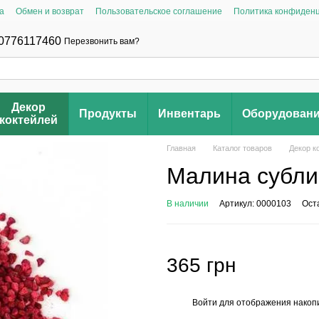
а
Обмен и возврат
Пользовательское соглашение
Политика конфиден
0776117460
Перезвонить вам?
Декор
Продукты
Инвентарь
Оборудован
коктейлей
Главная
Каталог товаров
Декор к
Малина субли
В наличии
Артикул: 0000103
Ост
365 грн
Войти
для отображения накопи
%