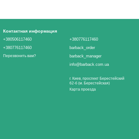
Контактная информация
+380506117460
+380776117460
+380776117460
barback_order
barback_manager
Перезвонить вам?
info@barback.com.ua
г. Киев, проспект Берестейский
62-б (м. Берестейская)
Карта проезда