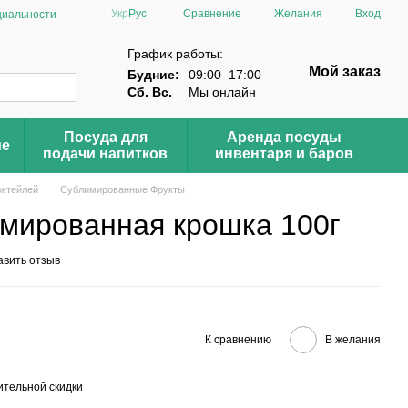
Сравнение
Укр
Рус
Желания
Вход
циальности
График работы:
Мой заказ
Будние:
09:00–17:00
Сб. Вс.
Мы онлайн
Посуда для
Аренда посуды
ие
подачи напитков
инвентаря и баров
октейлей
Сублимированные Фрукты
мированная крошка 100г
авить отзыв
К сравнению
В желания
тельной скидки