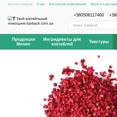
Перейти к основному контенту
Каталог товаров
О нас
Контактная информация
Оплата и доставк
Отзывы о магазине Barback.com.ua
Рецепты
+380506117460
+38
Продукция
Ингридиенты для
Текстуры
Монин
коктейлей