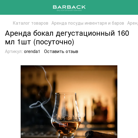
Каталог товаров
Аренда посуды инвентаря и баров
Арен
Аренда бокал дегустационный 160
мл 1шт (посуточно)
Артикул:
orenda1
Оставить отзыв