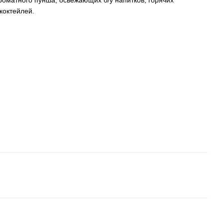
оматного пунша, освежающих б/у напитков, горячих
коктейлей.