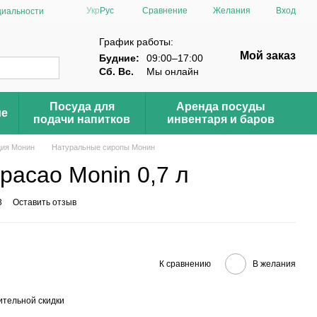
Сравнение
Укр
Рус
Желания
Вход
циальности
График работы:
Мой заказ
Будние:
09:00–17:00
Сб. Вс.
Мы онлайн
Посуда для
Аренда посуды
ие
подачи напитков
инвентаря и баров
ция Монин
Натуральные сиропы Монин
расао Monin 0,7 л
3
Оставить отзыв
К сравнению
В желания
тельной скидки