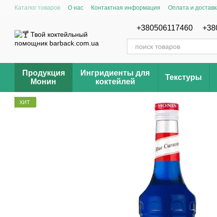
Перейти к основному контенту
Каталог товаров
О нас
Контактная информация
Оплата и доставк
Отзывы о магазине Barback.com.ua
Рецепты
+380506117460
+38
Продукция
Ингридиенты для
Текстуры
Монин
коктейлей
ХИТ