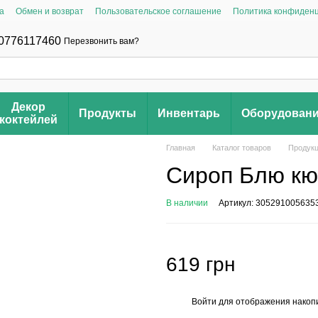
а
Обмен и возврат
Пользовательское соглашение
Политика конфиден
0776117460
Перезвонить вам?
Декор
Продукты
Инвентарь
Оборудован
коктейлей
Главная
Каталог товаров
Продук
Сироп Блю кю
В наличии
Артикул: 305291005635
619 грн
Войти
для отображения накопи
%