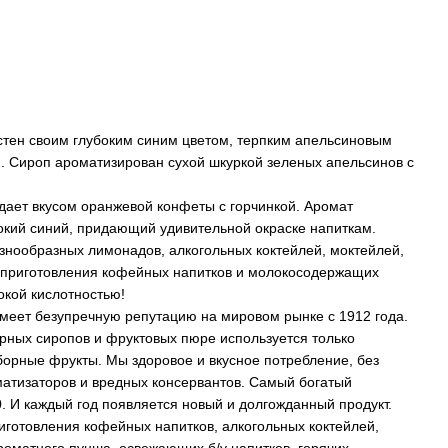
стен своим глубоким синим цветом, терпким апельсиновым
. Сироп ароматизирован сухой шкуркой зеленых апельсинов с
ает вкусом оранжевой конфеты с горчинкой. Аромат
окий синий, придающий удивительной окраске напиткам.
знообразных лимонадов, алкогольных коктейлей, моктейлей,
я приготовления кофейных напитков и молокосодержащих
сокой кислотностью!
меет безупречную репутацию на мировом рынке с 1912 года.
рных сиропов и фруктовых пюре используется только
борные фрукты. Мы здоровое и вкусное потребление, без
матизаторов и вредных консервантов. Самый богатый
. И каждый год появляется новый и долгожданный продукт.
готовления кофейных напитков, алкогольных коктейлей,