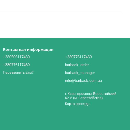
Контактная информация
+380506117460
+380776117460
+380776117460
barback_order
barback_manager
Перезвонить вам?
info@barback.com.ua
г. Киев, проспект Берестейский
62-б (м. Берестейская)
Карта проезда