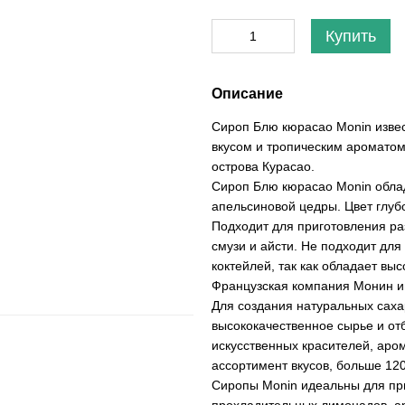
Купить
Описание
Сироп Блю кюрасао Monin изве
вкусом и тропическим ароматом
острова Курасао.
Сироп Блю кюрасао Monin облад
апельсиновой цедры. Цвет глуб
Подходит для приготовления ра
смузи и айсти. Не подходит дл
коктейлей, так как обладает вы
Французская компания Монин и
Для создания натуральных саха
высококачественное сырье и от
искусственных красителей, аро
ассортимент вкусов, больше 120
Сиропы Monin идеальны для при