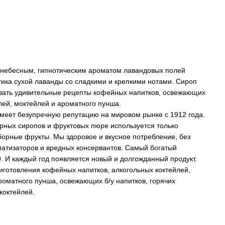
 небесным, гипнотическим ароматом лавандовых полей
ика сухой лаванды со сладкими и крепкими нотами. Сироп
авать удивительные рецепты кофейных напитков, освежающих
лей, моктейлей и ароматного пунша.
меет безупречную репутацию на мировом рынке с 1912 года.
рных сиропов и фруктовых пюре используется только
борные фрукты. Мы здоровое и вкусное потребление, без
матизаторов и вредных консервантов. Самый богатый
. И каждый год появляется новый и долгожданный продукт.
готовления кофейных напитков, алкогольных коктейлей,
оматного пунша, освежающих б/у напитков, горячих
коктейлей.