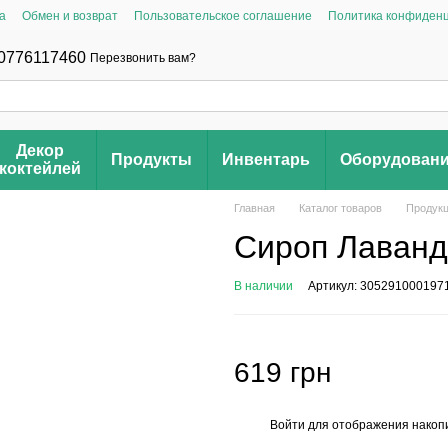
а
Обмен и возврат
Пользовательское соглашение
Политика конфиден
0776117460
Перезвонить вам?
Декор
Продукты
Инвентарь
Оборудован
коктейлей
Главная
Каталог товаров
Продук
Сироп Лаванда
В наличии
Артикул: 305291000197
619 грн
Войти
для отображения накопи
%