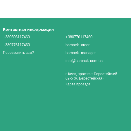
Контактная информация
+380506117460
+380776117460
+380776117460
barback_order
barback_manager
Перезвонить вам?
info@barback.com.ua
г. Киев, проспект Берестейский
62-б (м. Берестейская)
Карта проезда