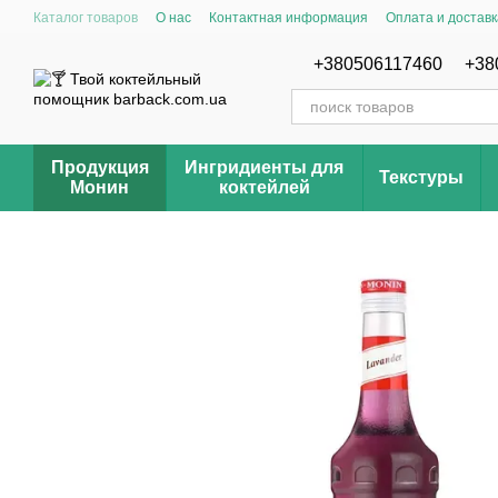
Перейти к основному контенту
Каталог товаров
О нас
Контактная информация
Оплата и доставк
Отзывы о магазине Barback.com.ua
Рецепты
+380506117460
+38
Продукция
Ингридиенты для
Текстуры
Монин
коктейлей