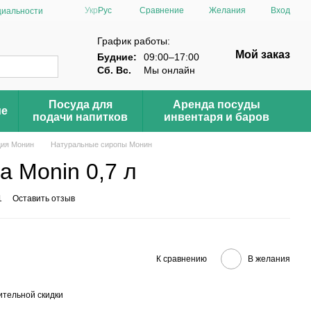
Сравнение
Укр
Рус
Желания
Вход
циальности
График работы:
Мой заказ
Будние:
09:00–17:00
Сб. Вс.
Мы онлайн
Посуда для
Аренда посуды
ие
подачи напитков
инвентаря и баров
ция Монин
Натуральные сиропы Монин
 Monin 0,7 л
1
Оставить отзыв
К сравнению
В желания
тельной скидки