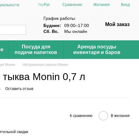
Сравнение
Укр
Рус
Желания
Вход
циальности
График работы:
Мой заказ
Будние:
09:00–17:00
Сб. Вс.
Мы онлайн
Посуда для
Аренда посуды
ие
подачи напитков
инвентаря и баров
ция Монин
Натуральные сиропы Монин
тыква Monin 0,7 л
4
Оставить отзыв
К сравнению
В желания
тельной скидки