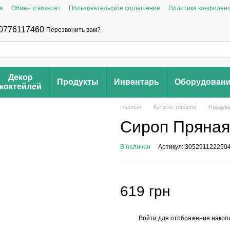
а
Обмен и возврат
Пользовательское соглашение
Политика конфиден
0776117460
Перезвонить вам?
Декор
Продукты
Инвентарь
Оборудован
коктейлей
Главная
Каталог товаров
Продук
Сироп Пряная 
В наличии
Артикул: 305291122250
619 грн
Войти
для отображения накопи
%