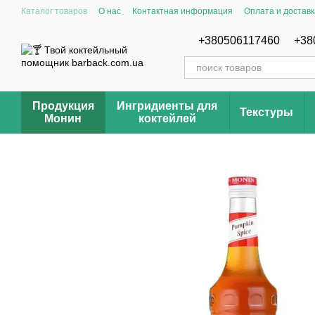
Перейти к основному контенту
Каталог товаров
О нас
Контактная информация
Оплата и доставк
Отзывы о магазине Barback.com.ua
Рецепты
+380506117460
+38
Продукция
Ингридиенты для
Текстуры
Монин
коктейлей