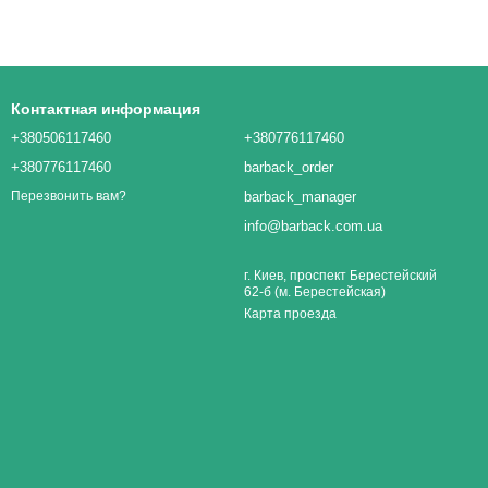
Контактная информация
+380506117460
+380776117460
+380776117460
barback_order
barback_manager
Перезвонить вам?
info@barback.com.ua
г. Киев, проспект Берестейский
62-б (м. Берестейская)
Карта проезда