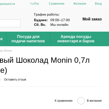
Сравнение
Укр
Рус
Желания
Вход
циальности
График работы:
Мой заказ
Будние:
09:00–17:00
Сб. Вс.
Мы онлайн
Посуда для
Аренда посуды
ие
подачи напитков
инвентаря и баров
ция Монин
вый Шоколад Monin 0,7л
e)
4
Оставить отзыв
К сравнению
В желания