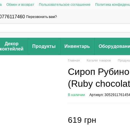
а
Обмен и возврат
Пользовательское соглашение
Политика конфиден
0776117460
Перезвонить вам?
Декор
Продукты
Инвентарь
Оборудован
коктейлей
Главная
Каталог товаров
Продук
Сироп Рубино
(Ruby chocolat
В наличии
Артикул: 305291176145
619 грн