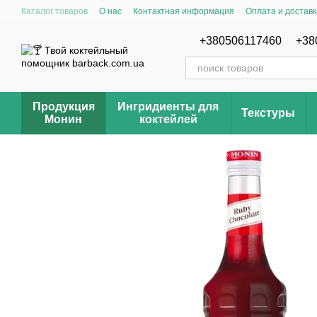
Перейти к основному контенту
Каталог товаров
О нас
Контактная информация
Оплата и доставк
Отзывы о магазине Barback.com.ua
Рецепты
+380506117460
+38
Продукция
Ингридиенты для
Текстуры
Монин
коктейлей