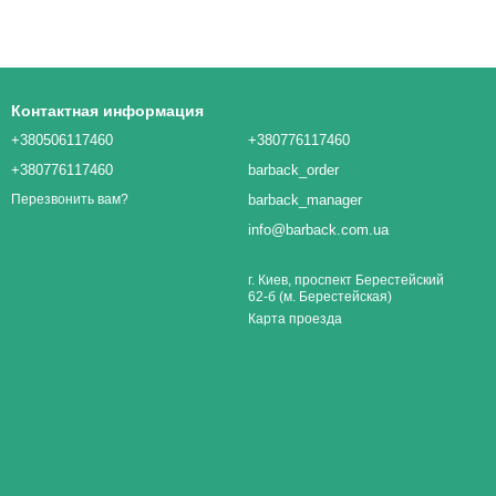
Контактная информация
+380506117460
+380776117460
+380776117460
barback_order
barback_manager
Перезвонить вам?
info@barback.com.ua
г. Киев, проспект Берестейский
62-б (м. Берестейская)
Карта проезда