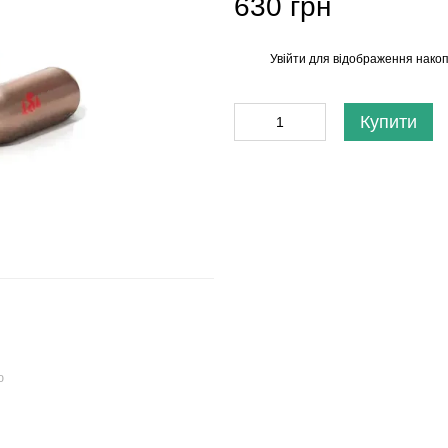
630 грн
Увійти
для відображення накоп
%
Купити
ю