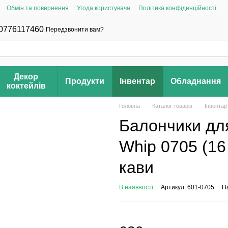
Обмін та повернення
Угода користувача
Політика конфіденційності
0776117460
Передзвонити вам?
Декор
Продукти
Інвентар
Обладнання
коктейлів
Головна
Каталог товарів
Інвентар
Балончики для
Whip 0705 (16
кави
В наявності
Артикул: 601-0705
На