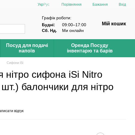
Порівняння
Укр
Рус
Бажання
Вхід
Графік роботи:
Мій кошик
Будні:
09:00–17:00
Сб. Нд.
Ми онлайн
Посуд для подачі
Оренда Посуду
напоїв
інвентарю та барів
Сифони iSi
 нітро сифона iSi Nitro
 шт.) балончики для нітро
писати відгук