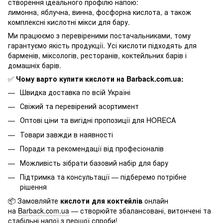
створення ідеального профілю напою:
лимонна, яблучна, винна, фосфорна кислота, а також
комплексні кислотні мікси для бару.
Ми працюємо з перевіреними постачальниками, тому
гарантуємо якість продукції. Усі кислоти підходять для
барменів, міксологів, ресторанів, коктейльних барів і
домашніх барів.
✅
Чому варто купити кислоти на Barback.com.ua:
Швидка доставка по всій Україні
Свіжий та перевірений асортимент
Оптові ціни та вигідні пропозиції для HORECA
Товари завжди в наявності
Поради та рекомендації від професіоналів
Можливість зібрати базовий набір для бару
Підтримка та консультації — підберемо потрібне
рішення
📦 Замовляйте
кислоти для коктейлів
онлайн
на
Barback.com.ua
— створюйте збалансовані, витончені та
стабільні напої з першої спроби!