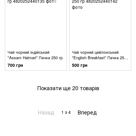
Чай чорний індійський
Чай чорний цейлонський
"Assam Halmari" Пачка 250 гр
"English Breakfast" Пачка 250
гр
700 грн
500 грн
Показати ще 20 товарів
Назад
Вперед
1
з 4