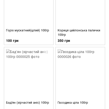
Горіх мускатний(цілий) 100гр
Кориця цейлонська палички
100гр
100 грн
350 грн
Бад'ян (зірчастий аніс) 100гр
Гвоздика ціла 100гр