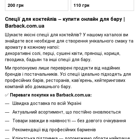
200 грн
110 грн
Спеції для коктейлів – купити онлайн для бару |
Barback.com.ua
Шукаєте якісні спеції для коктейлів? У нашому каталозі ви
знайдете все необхідне для створення унікального смаку та
аромату в кожному напої:
декоративні солі, перці, сушені квіти, прянощі, кориця,
гвоздика, бадьян та інші спеції для бару.
Ми пропонуємо лише перевірені продукти від надійних
брендів і постачальників. Усі спеції ідеально підходять для
професійних барів, ресторанів, кав’ярень, кейтерингових
компаній або домашнього бару.
✅
Переваги покупки на Barback.com.ua:
Швидка доставка по всій Україні
Актуальний асортимент, що постійно оновлюється
Товари завжди в наявності — без довгого очікування
Рекомендації від професійних барменів
Клієнтська підтримка — допоможемо обрати найкраще