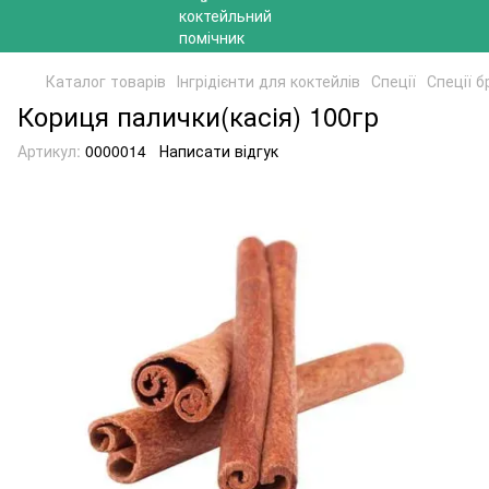
Каталог товарів
Інгрідієнти для коктейлів
Спеції
Спеції 
Кориця палички(касія) 100гр
Артикул:
0000014
Написати відгук