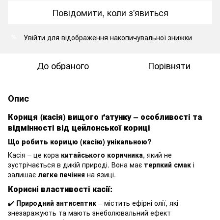
Повідомити, коли з'явиться
Увійти
для відображення накопичувальної знижки
%
До обраного
Порівняти
Опис
Кориця (касія) вищого ґатунку – особливості та
відмінності від цейлонської кориці
Що робить корицю (касію) унікальною?
Касія – це кора
китайського коричника
, який не
зустрічається в дикій природі. Вона має
терпкий смак
і
залишає
легке печіння
на язиці.
Корисні властивості касії:
✔️
Природний антисептик
– містить ефірні олії, які
знезаражують та мають знеболювальний ефект