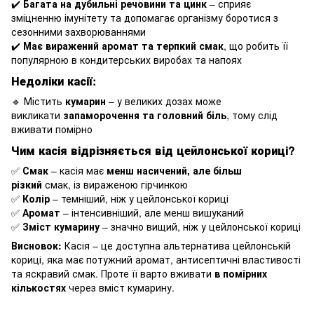
✔️
Багата на дубильні речовини та цинк
– сприяє
зміцненню імунітету та допомагає організму боротися з
сезонними захворюваннями
✔️
Має виражений аромат та терпкий смак
, що робить її
популярною в кондитерських виробах та напоях
Недоліки касії:
🔹 Містить
кумарин
– у великих дозах може
викликати
запаморочення та головний біль
, тому слід
вживати помірно
Чим касія відрізняється від цейлонської кориці?
✅
Смак
– касія має
менш насичений, але більш
різкий
смак, із вираженою гірчинкою
✅
Колір
– темніший, ніж у цейлонської кориці
✅
Аромат
– інтенсивніший, але менш вишуканий
✅
Зміст кумарину
– значно вищий, ніж у цейлонської кориці
Висновок:
Касія – це доступна альтернатива цейлонській
кориці, яка має потужний аромат, антисептичні властивості
та яскравий смак. Проте її варто вживати
в помірних
кількостях
через вміст кумарину.