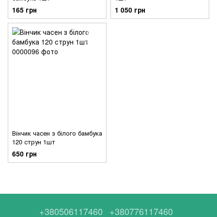
165 грн
1 050 грн
Вінчик часен з білого бамбука
120 струн 1шт
650 грн
+380506117460
+380776117460