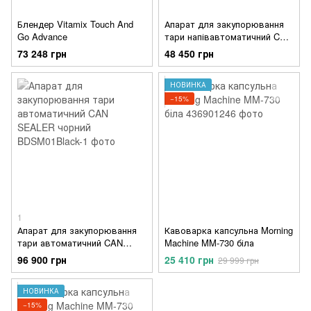
Блендер Vitamix Touch And
Апарат для закупорювання
Go Advance
тари напівавтоматичний CAN
SEALER
73 248 грн
48 450 грн
НОВИНКА
−15%
1
Апарат для закупорювання
Кавоварка капсульна Morning
тари автоматичний CAN
Machine MM-730 біла
SEALER чорний
96 900 грн
25 410 грн
29 999 грн
НОВИНКА
−15%