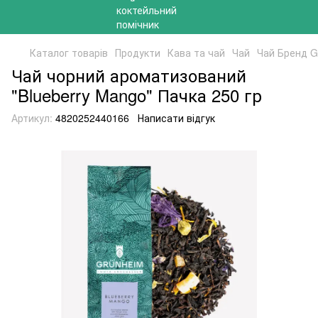
Каталог товарів
Продукти
Кава та чай
Чай
Чай Бренд 
Чай чорний ароматизований
"Blueberry Mango" Пачка 250 гр
Артикул:
4820252440166
Написати відгук