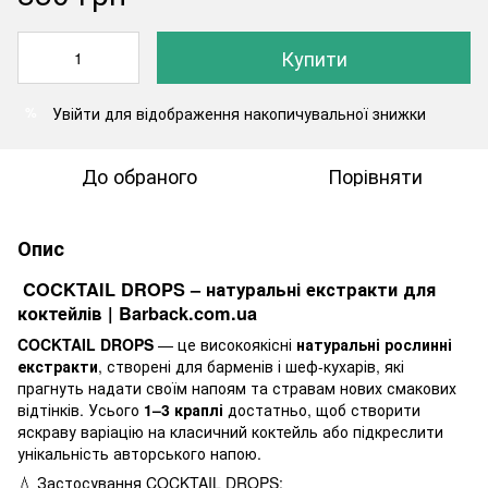
Купити
Увійти
для відображення накопичувальної знижки
%
До обраного
Порівняти
Опис
COCKTAIL DROPS – натуральні екстракти для
коктейлів | Barback.com.ua
COCKTAIL DROPS
— це високоякісні
натуральні рослинні
екстракти
, створені для барменів і шеф-кухарів, які
прагнуть надати своїм напоям та стравам нових смакових
відтінків. Усього
1–3 краплі
достатньо, щоб створити
яскраву варіацію на класичний коктейль або підкреслити
унікальність авторського напою.
💧 Застосування COCKTAIL DROPS: