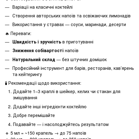
Варіації на класичні коктейлі
Створення авторських напоїв та освіжаючих лимонадів
Використання у стравах — соуси, маринади, десерти
🔥 Переваги:
Швидкість і зручність
в приготуванні
Зниження собівартості
напоїв
Натуральний склад
— без штучних домішок
Професійний інструмент для барів, ресторанів, кав’ярень
та кейтерингу
🧪 Рекомендації щодо використання:
Додайте 1–3 краплі в шейкер, келих чи стакан для
змішування
Додайте інші інгредієнти коктейлю
Добре перемішайте
Подавайте — і насолоджуйтесь результатом
🔹 5 мл = ~150 крапель → до 75 напоїв
🔹 30 мл = ~800 крапель → до 350 напоїв