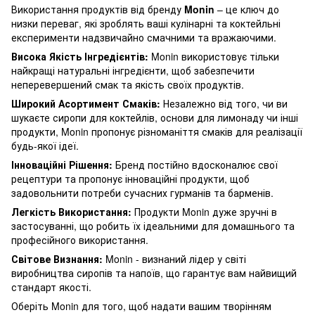
Використання продуктів від бренду
Monin
– це ключ до
низки переваг, які зроблять ваші кулінарні та коктейльні
експерименти надзвичайно смачними та вражаючими.
Висока Якість Інгредієнтів:
Monin використовує тільки
найкращі натуральні інгредієнти, щоб забезпечити
неперевершений смак та якість своїх продуктів.
Широкий Асортимент Смаків:
Незалежно від того, чи ви
шукаєте сиропи для коктейлів, основи для лимонаду чи інші
продукти, Monin пропонує різноманіття смаків для реалізації
будь-якої ідеї.
Інноваційні Рішення:
Бренд постійно вдосконалює свої
рецептури та пропонує інноваційні продукти, щоб
задовольнити потреби сучасних гурманів та барменів.
Легкість Використання:
Продукти Monin дуже зручні в
застосуванні, що робить їх ідеальними для домашнього та
професійного використання.
Світове Визнання:
Monin - визнаний лідер у світі
виробництва сиропів та напоїв, що гарантує вам найвищий
стандарт якості.
Оберіть Monin для того, щоб надати вашим творінням