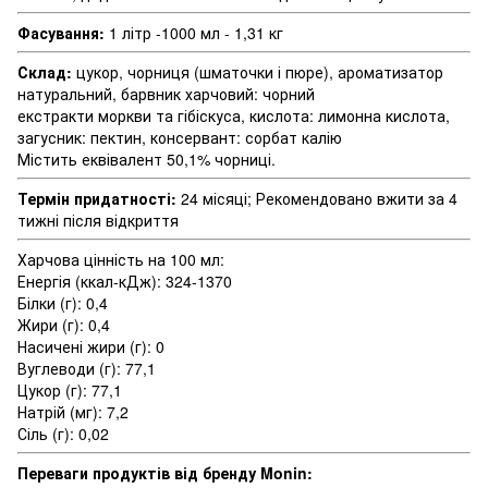
Фасування:
1 літр -1000 мл - 1,31 кг
Склад:
цукор, чорниця (шматочки і пюре), ароматизатор
натуральний, барвник харчовий: чорний
екстракти моркви та гібіскуса, кислота: лимонна кислота,
загусник: пектин, консервант: сорбат калію
Містить еквівалент 50,1% чорниці.
Термін придатності:
24 місяці; Рекомендовано вжити за 4
тижні після відкриття
Харчова цінність на 100 мл:
Енергія (ккал-кДж): 324-1370
Білки (г): 0,4
Жири (г): 0,4
Насичені жири (г): 0
Вуглеводи (г): 77,1
Цукор (г): 77,1
Натрій (мг): 7,2
Сіль (г): 0,02
Переваги продуктів від бренду Monin: