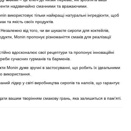
рименти надзвичайно смачними та вражаючими.
in використовує тільки найкращі натуральні інгредієнти, щоб
 та якість своїх продуктів.
:
Незалежно від того, чи ви шукаєте сиропи для коктейлів,
дукти, Monin пропонує різноманіття смаків для реалізації
тійно вдосконалює свої рецептури та пропонує інноваційні
реби сучасних гурманів та барменів.
ти Monin дуже зручні в застосуванні, що робить їх ідеальними
о використання.
аний лідер у світі виробництва сиропів та напоїв, що гарантує
дати вашим творінням смакову грань, яка залишиться в пам'яті.