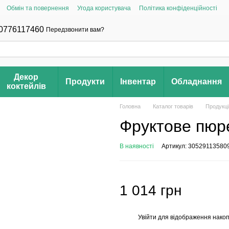
Обмін та повернення
Угода користувача
Політика конфіденційності
0776117460
Передзвонити вам?
Декор
Продукти
Інвентар
Обладнання
коктейлів
Головна
Каталог товарів
Продукці
Фруктове пюр
В наявності
Артикул: 30529113580
1 014 грн
Увійти
для відображення накоп
%