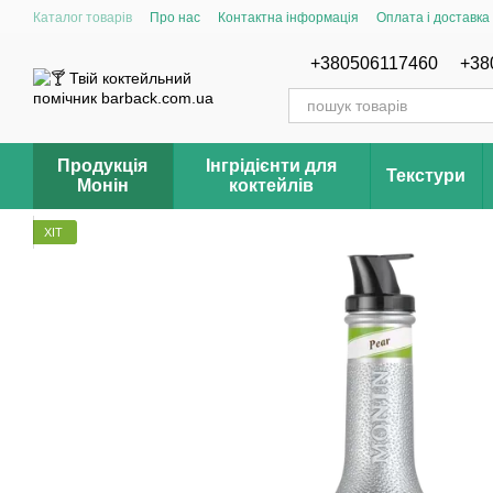
Перейти до основного контенту
Каталог товарів
Про нас
Контактна інформація
Оплата і доставка
Відгуки про магазин Barback.com.ua
Рецепти
+380506117460
+38
Продукція
Інгрідієнти для
Текстури
Монін
коктейлів
ХІТ