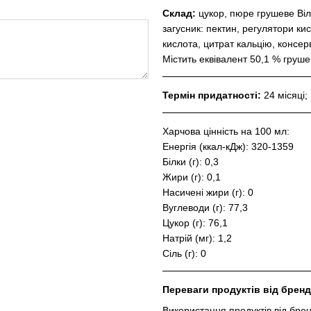
Склад:
цукор, пюре грушеве Ві
загусник: пектин, регулятори ки
кислота, цитрат кальцію, консер
Містить еквівалент 50,1 % груше
Термін придатності:
24 місяці;
Харчова цінність на 100 мл:
Енергія (ккал-кДж): 320-1359
Білки (г): 0,3
Жири (г): 0,1
Насичені жири (г): 0
Вуглеводи (г): 77,3
Цукор (г): 76,1
Натрій (мг): 1,2
Сіль (г): 0
Переваги продуктів від бренд
Використання продуктів від бре