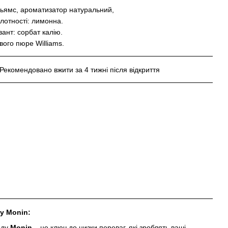
льямс, ароматизатор натуральний,
слотності: лимонна.
вант: сорбат калію.
вого пюре Williams.
 Рекомендовано вжити за 4 тижні після відкриття
у Monin:
нду
Monin
– це ключ до низки переваг, які зроблять ваші