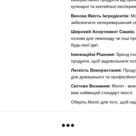
кулінарні та коктейльні експе
Висока Якість Інгредієнтів:
Mon
забезпечити неперевершений смак
Широкий Асортимент Смаків
основи для лимонаду чи інші про
будь-якої ідеї.
Інноваційні Рішення:
Бренд пос
продукти, щоб задовольнити пот
Легкість Використання:
Продук
для домашнього та професійног
Світове Визнання:
Monin - визн
вам найвищий стандарт якості.
Оберіть Monin для того, щоб на