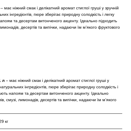
 має ніжний смак і делікатний аромат стиглої груші у зручній
них інгредієнтів, пюре зберігає природну солодкість і легку
напоям та десертам витонченого акценту. Ідеально підходить
 лимонадів, десертів та випічки, надаючи їм м’якого фруктового
1 л
– має ніжний смак і делікатний аромат стиглої груші у
натуральних інгредієнтів, пюре зберігає природну солодкість і
дають напоям та десертам витонченого акценту. Ідеально
в, смузі, лимонадів, десертів та випічки, надаючи їм м’якого
29 кг