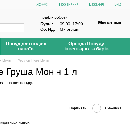
Порівняння
Укр
Рус
Бажання
Вхід
Графік роботи:
Мій кошик
Будні:
09:00–17:00
Сб. Нд.
Ми онлайн
Посуд для подачі
Оренда Посуду
напоїв
інвентарю та барів
я Монін
Фруктові Пюре Monin
е Груша Монін 1 л
98
Написати відгук
Порівняти
В бажання
ичувальної знижки