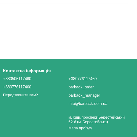
Контактна інформація
+380506117460
+380776117460
+380776117460
barback_order
barback_manager
Передзвонити вам?
info@barback.com.ua
м. Київ, проспект Берестейський
62-б (м. Берестейська)
Мапа проїзду