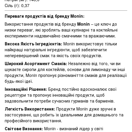
Сіль (г): 0,37
Переваги продуктів від бренду Monin:
Використання продуктів від бренду
Monin
– це ключ до
низки переваг, які зроблять ваші кулінарні та коктейльні
експерименти надзвичайно смачними та вражаючими.
Висока Якість Інгредієнтів:
Monin використовує тільки
найкращі натуральні інгредієнти, щоб забезпечити
неперевершений смак та якість своїх продуктів.
Широкий Асортимент Смаків:
Незалежно від того, чи ви
шукаєте сиропи для коктейлів, основи для лимонаду чи інші
продукти, Monin пропонує різноманіття смаків для реалізації
будь-якої ідеї.
Інноваційні Рішення:
Бренд постійно вдосконалює свої
рецептури та пропонує інноваційні продукти, щоб
задовольнити потреби сучасних гурманів та барменів.
Легкість Використання:
Продукти Monin дуже зручні в
застосуванні, що робить їх ідеальними для домашнього та
професійного використання.
Світове Визнання:
Monin - визнаний лідер у світі