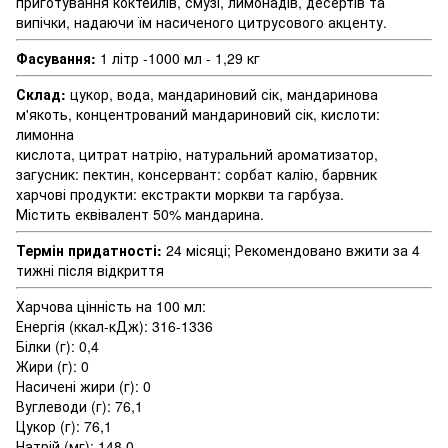
приготування коктейлів, смузі, лимонадів, десертів та
випічки, надаючи їм насиченого цитрусового акценту.
Фасування:
1 літр -1000 мл - 1,29 кг
Склад:
цукор, вода, мандариновий сік, мандаринова
м'якоть, концентрований мандариновий сік, кислоти:
лимонна
кислота, цитрат натрію, натуральний ароматизатор,
загусник: пектин, консервант: сорбат калію, барвник
харчові продукти: екстракти моркви та гарбуза.
Містить еквівалент 50% мандарина.
Термін придатності:
24 місяці; Рекомендовано вжити за 4
тижні після відкриття
Харчова цінність на 100 мл:
Енергія (ккал-кДж): 316-1336
Білки (г): 0,4
Жири (г): 0
Насичені жири (г): 0
Вуглеводи (г): 76,1
Цукор (г): 76,1
Натрій (мг): 148,0