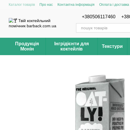
Перейти до основного контенту
Каталог товарів
Про нас
Контактна інформація
Оплата і доставка
Відгуки про магазин Barback.com.ua
Рецепти
+380506117460
+38
Продукція
Інгрідієнти для
Текстури
Монін
коктейлів