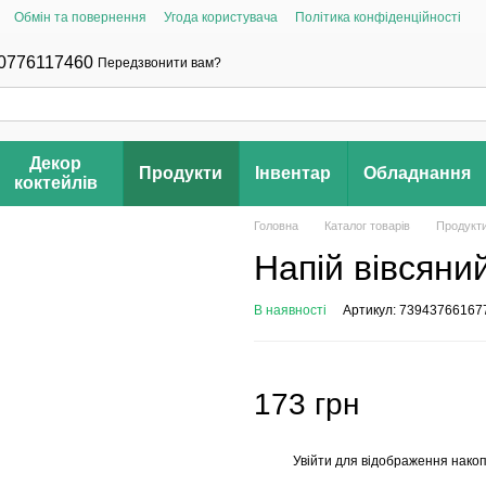
Обмін та повернення
Угода користувача
Політика конфіденційності
0776117460
Передзвонити вам?
Декор
Продукти
Інвентар
Обладнання
коктейлів
Головна
Каталог товарів
Продукт
Напій вівсяний
В наявності
Артикул: 73943766167
173 грн
Увійти
для відображення накоп
%