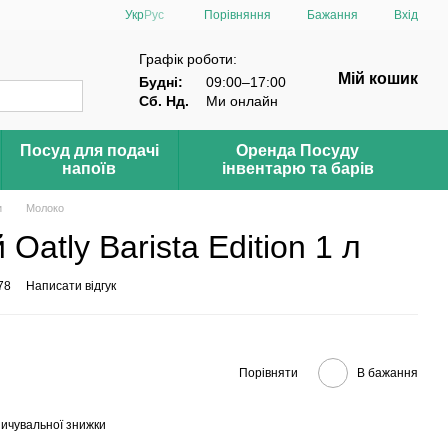
Порівняння
Укр
Рус
Бажання
Вхід
Графік роботи:
Мій кошик
Будні:
09:00–17:00
Сб. Нд.
Ми онлайн
Посуд для подачі
Оренда Посуду
напоїв
інвентарю та барів
и
Молоко
 Oatly Barista Edition 1 л
78
Написати відгук
Порівняти
В бажання
ичувальної знижки