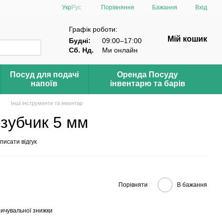
Порівняння
Укр
Рус
Бажання
Вхід
Графік роботи:
Мій кошик
Будні:
09:00–17:00
Сб. Нд.
Ми онлайн
Посуд для подачі
Оренда Посуду
напоїв
інвентарю та барів
Інші інструменти та інвентар
-зубчик 5 мм
писати відгук
Порівняти
В бажання
ичувальної знижки