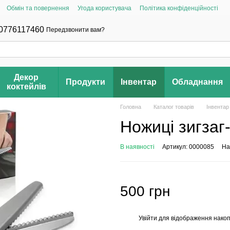
Обмін та повернення
Угода користувача
Політика конфіденційності
0776117460
Передзвонити вам?
Декор
Продукти
Інвентар
Обладнання
коктейлів
Головна
Каталог товарів
Інвентар
Ножиці зигзаг
В наявності
Артикул: 0000085
На
500 грн
Увійти
для відображення накоп
%