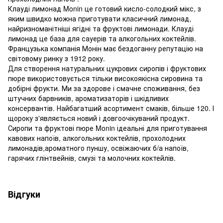
Клауді лимонад Monin це готовий кисло-солодкий мікс, з
яким швидко можна приготувати класичний лимонад,
найризноманітніші ягідні та фруктові лимонади. Клауді
лимонад це база для сауерів та алкогольних коктейлів.
Французька компанія Монін має бездоганну репутацію на
світовому ринку з 1912 року.
Для створення натуральних цукрових сиропів і фруктових
пюре використовується тільки високоякісна сировина та
добірні фрукти. Ми за здорове і смачне споживання, без
штучних барвників, ароматизаторів і шкідливих
консервантів. Найбагатший асортимент смаків, більше 120. І
щороку з'являється новий і довгоочікуваний продукт.
Сиропи та фруктові пюре Monin ідеальні для приготування
кавових напоїв, алкогольних коктейлів, прохолодних
лимонадів,ароматного пуншу, освіжаючих б/а напоїв,
гарячих глінтвейнів, смузі та молочних коктейлів.
Відгуки