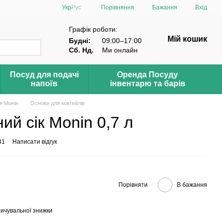
Порівняння
Укр
Рус
Бажання
Вхід
Графік роботи:
Мій кошик
Будні:
09:00–17:00
Сб. Нд.
Ми онлайн
Посуд для подачі
Оренда Посуду
напоїв
інвентарю та барів
я Монін
Основи для коктейлів
ий сік Monin 0,7 л
41
Написати відгук
Порівняти
В бажання
ичувальної знижки