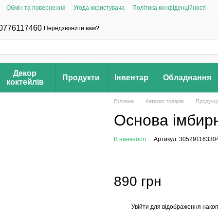
Обмін та повернення
Угода користувача
Політика конфіденційності
0776117460
Передзвонити вам?
Декор
Продукти
Інвентар
Обладнання
коктейлів
Головна
Каталог товарів
Продукці
Основа імбирн
В наявності
Артикул: 30529116330
890 грн
Увійти
для відображення накоп
%