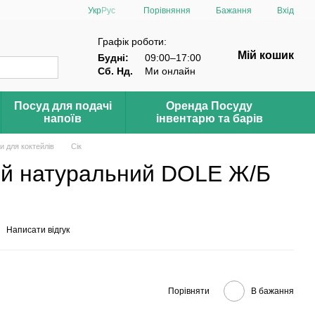
Порівняння
Укр
Рус
Бажання
Вхід
Графік роботи:
Мій кошик
Будні:
09:00–17:00
Сб. Нд.
Ми онлайн
Посуд для подачі
Оренда Посуду
напоїв
інвентарю та барів
ти для коктейлів
Сік
ий натуральний DOLE Ж/Б
Написати відгук
Порівняти
В бажання