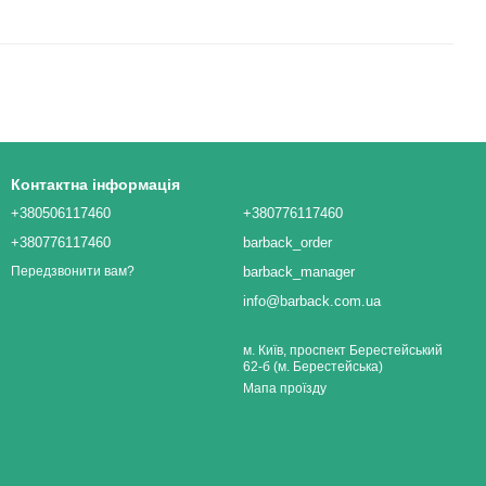
Контактна інформація
+380506117460
+380776117460
+380776117460
barback_order
barback_manager
Передзвонити вам?
info@barback.com.ua
м. Київ, проспект Берестейський
62-б (м. Берестейська)
Мапа проїзду