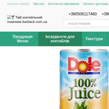
Перейти до основного контенту
Каталог товарів
Про нас
Контактна інформація
Оплата і доставка
Відгуки про магазин Barback.com.ua
Рецепти
+380506117460
+38
Продукція
Інгрідієнти для
Текстури
Монін
коктейлів