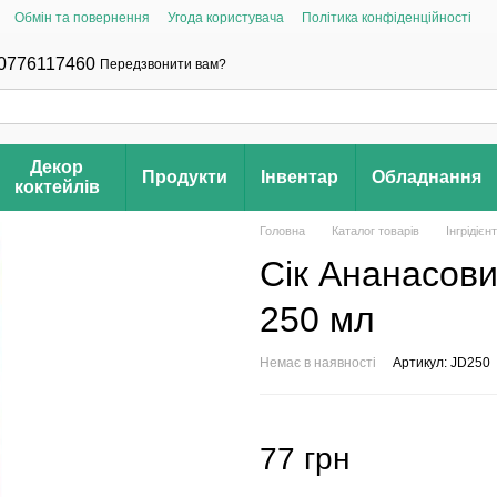
Обмін та повернення
Угода користувача
Політика конфіденційності
0776117460
Передзвонити вам?
Декор
Продукти
Інвентар
Обладнання
коктейлів
Головна
Каталог товарів
Інгрідієн
Сік Ананасов
250 мл
Немає в наявності
Артикул: JD250
77 грн