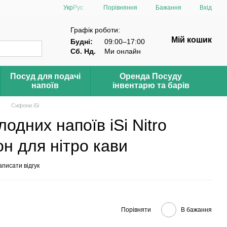
Порівняння
Укр
Рус
Бажання
Вхід
Графік роботи:
Мій кошик
Будні:
09:00–17:00
Сб. Нд.
Ми онлайн
Посуд для подачі
Оренда Посуду
напоїв
інвентарю та барів
Сифони iSi
одних напоїв iSi Nitro
н для нітро кави
писати відгук
Порівняти
В бажання