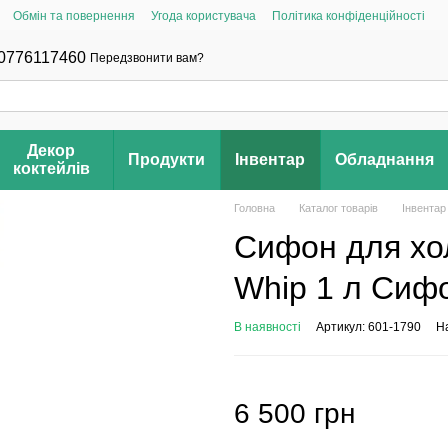
Обмін та повернення
Угода користувача
Політика конфіденційності
0776117460
Передзвонити вам?
Декор
Продукти
Інвентар
Обладнання
коктейлів
Головна
Каталог товарів
Інвентар
Сифон для хол
Whip 1 л Сифо
В наявності
Артикул: 601-1790
На
6 500 грн