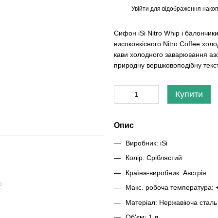
Увійти
для відображення накоп
%
Сифон iSi Nitro Whip і балончик
високоякісного Nitro Coffee хол
кави холодного заварювання аз
природну вершковоподібну тексту
Купити
Опис
Виробник: iSi
Колір: Сріблястий
Країна-виробник: Австрія
ю
Макс. робоча температура: 
Матеріал: Нержавіюча сталь
Об'єм: 1 л