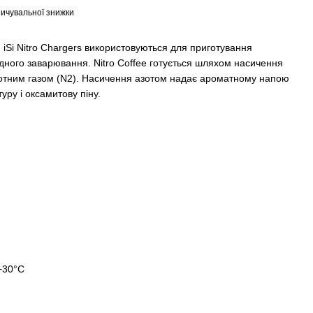
ичувальної знижки
и iSi Nitro Chargers використовуються для приготування
одного заварювання. Nitro Coffee готується шляхом насичення
отним газом (N2). Насичення азотом надає ароматному напою
ру і оксамитову піну.
+30°C