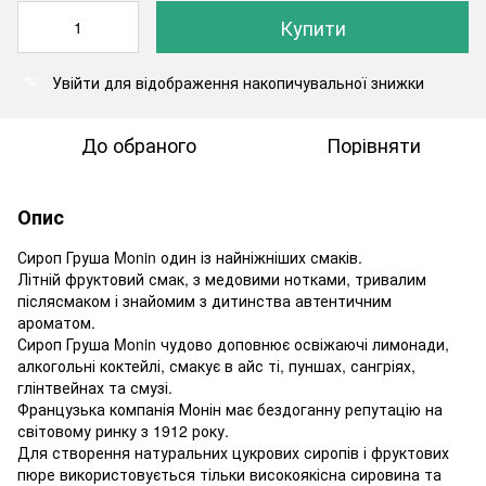
Купити
Увійти
для відображення накопичувальної знижки
%
До обраного
Порівняти
Опис
Сироп Груша Monin один із найніжніших смаків.
Літній фруктовий смак, з медовими нотками, тривалим
післясмаком і знайомим з дитинства автентичним
ароматом.
Сироп Груша Monin чудово доповнює освіжаючі лимонади,
алкогольні коктейлі, смакує в айс ті, пуншах, сангріях,
глінтвейнах та смузі.
Французька компанія Монін має бездоганну репутацію на
світовому ринку з 1912 року.
Для створення натуральних цукрових сиропів і фруктових
пюре використовується тільки високоякісна сировина та