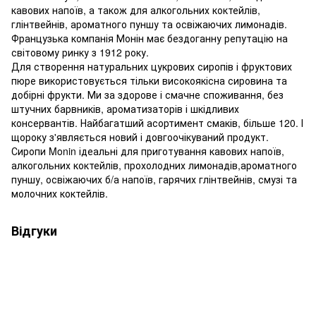
кавових напоїв, а також для алкогольних коктейлів,
глінтвейнів, ароматного пуншу та освіжаючих лимонадів.
Французька компанія Монін має бездоганну репутацію на
світовому ринку з 1912 року.
Для створення натуральних цукрових сиропів і фруктових
пюре використовується тільки високоякісна сировина та
добірні фрукти. Ми за здорове і смачне споживання, без
штучних барвників, ароматизаторів і шкідливих
консервантів. Найбагатший асортимент смаків, більше 120. І
щороку з'являється новий і довгоочікуваний продукт.
Сиропи Monin ідеальні для приготування кавових напоїв,
алкогольних коктейлів, прохолодних лимонадів,ароматного
пуншу, освіжаючих б/а напоїв, гарячих глінтвейнів, смузі та
молочних коктейлів.
Відгуки