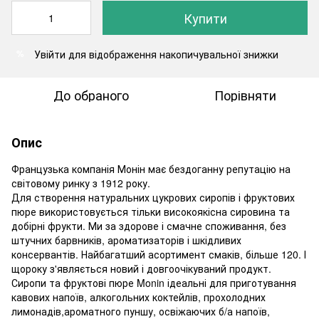
Купити
Увійти
для відображення накопичувальної знижки
%
До обраного
Порівняти
Опис
Французька компанія Монін має бездоганну репутацію на
світовому ринку з 1912 року.
Для створення натуральних цукрових сиропів і фруктових
пюре використовується тільки високоякісна сировина та
добірні фрукти. Ми за здорове і смачне споживання, без
штучних барвників, ароматизаторів і шкідливих
консервантів. Найбагатший асортимент смаків, більше 120. І
щороку з'являється новий і довгоочікуваний продукт.
Сиропи та фруктові пюре Monin ідеальні для приготування
кавових напоїв, алкогольних коктейлів, прохолодних
лимонадів,ароматного пуншу, освіжаючих б/а напоїв,