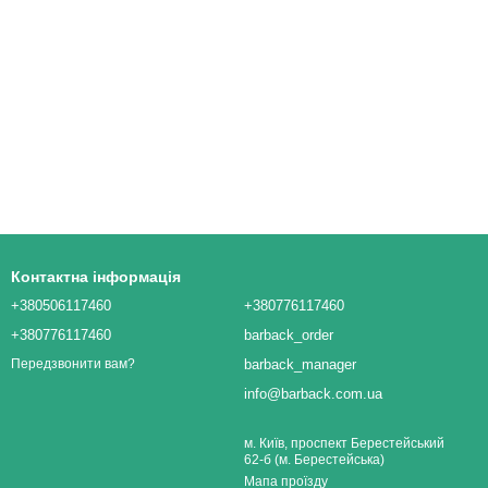
Контактна інформація
+380506117460
+380776117460
+380776117460
barback_order
barback_manager
Передзвонити вам?
info@barback.com.ua
м. Київ, проспект Берестейський
62-б (м. Берестейська)
Мапа проїзду