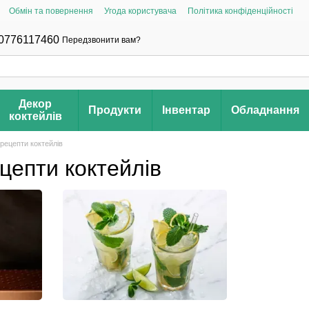
Обмін та повернення
Угода користувача
Політика конфіденційності
0776117460
Передзвонити вам?
Декор
Продукти
Інвентар
Обладнання
коктейлів
 рецепти коктейлів
цепти коктейлів