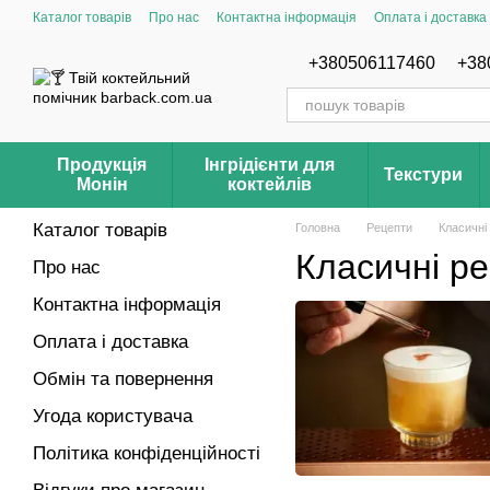
Перейти до основного контенту
Каталог товарів
Про нас
Контактна інформація
Оплата і доставка
Відгуки про магазин Barback.com.ua
Рецепти
+380506117460
+38
Продукція
Інгрідієнти для
Текстури
Монін
коктейлів
Каталог товарів
Головна
Рецепти
Класичні
Класичні ре
Про нас
Контактна інформація
Оплата і доставка
Обмін та повернення
Угода користувача
Політика конфіденційності