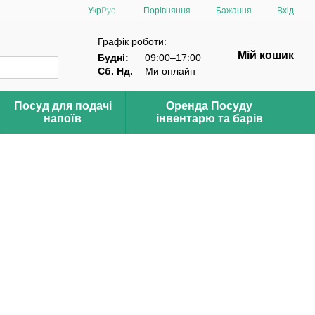
Порівняння
Укр
Рус
Бажання
Вхід
Графік роботи:
Мій кошик
Будні:
09:00–17:00
Сб. Нд.
Ми онлайн
Посуд для подачі
Оренда Посуду
напоїв
інвентарю та барів