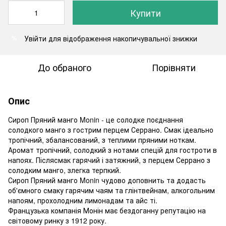
Купити
Увійти
для відображення накопичувальної знижки
%
До обраного
Порівняти
Опис
Сироп Пряний манго Monin - це солодке поєднання
солодкого манго з гострим перцем Серрано. Смак ідеально
тропічний, збалансований, з теплими пряними ноткам.
Аромат тропічний, солодкий з нотами спецій для гостроти в
напоях. Післясмак гарячий і затяжний, з перцем Серрано з
солодким манго, злегка терпкий.
Сироп Пряний манго Monin чудово доповнить та додасть
об'ємного смаку гарячим чаям та глінтвейнам, алкогольним
напоям, прохолодним лимонадам та айс ті.
Французька компанія Монін має бездоганну репутацію на
світовому ринку з 1912 року.