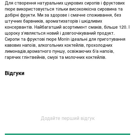
Для створення натуральних цукрових сиропів і фруктових
пюре використовується тільки високоякісна сировина та
добірні фрукти. Ми за здорове і смачне споживання, без
штучних барвників, ароматизаторів і шкідливих
консервантів. Найбагатший асортимент смаків, більше 120. І
щороку з'являється новий і довгоочікуваний продукт.
Сиропи та фруктові пюре Monin ідеальні для приготування
кавових напоїв, алкогольних коктейлів, прохолодних
лимонадів,ароматного пуншу, освіжаючих б/а напоїв,
гарячих глінтвейнів, смузі та молочних коктейлів.
Відгуки
Додайте перший відгук