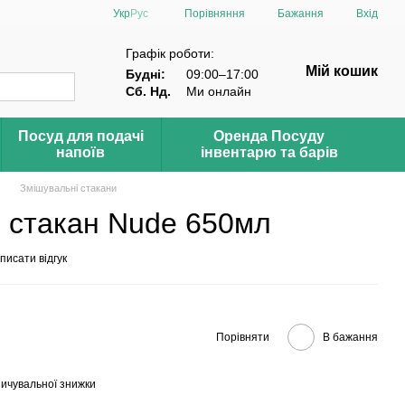
Порівняння
Укр
Рус
Бажання
Вхід
Графік роботи:
Мій кошик
Будні:
09:00–17:00
Сб. Нд.
Ми онлайн
Посуд для подачі
Оренда Посуду
напоїв
інвентарю та барів
Змішувальні стакани
 стакан Nude 650мл
писати відгук
Порівняти
В бажання
ичувальної знижки