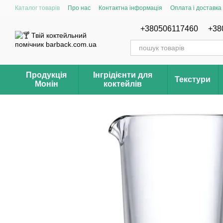
Перейти до основного контенту
Каталог товарів
Про нас
Контактна інформація
Оплата і доставка
Відгуки про магазин Barback.com.ua
Рецепти
+380506117460
+38
Продукція
Інгрідієнти для
Текстури
Монін
коктейлів