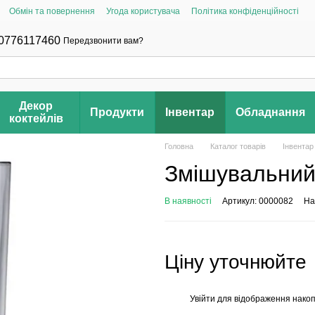
Обмін та повернення
Угода користувача
Політика конфіденційності
0776117460
Передзвонити вам?
Декор
Продукти
Інвентар
Обладнання
коктейлів
Головна
Каталог товарів
Інвентар
Змішувальний
В наявності
Артикул: 0000082
На
Ціну уточнюйте
Увійти
для відображення накоп
%