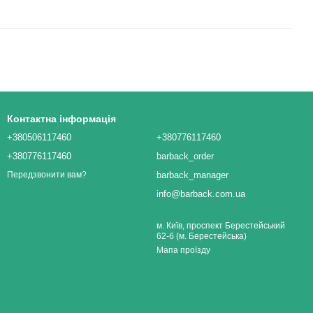
Контактна інформація
+380506117460
+380776117460
+380776117460
barback_order
barback_manager
Передзвонити вам?
info@barback.com.ua
м. Київ, проспект Берестейський
62-б (м. Берестейська)
Мапа проїзду