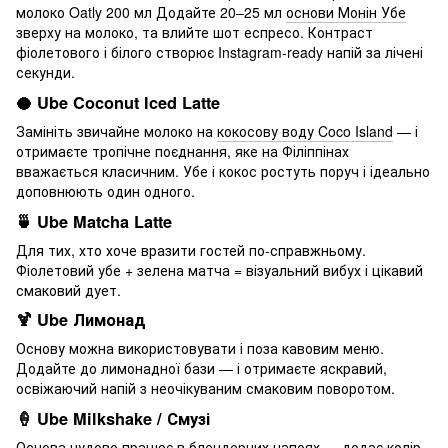
молоко Oatly 200 мл Додайте 20–25 мл
основи Монін Убе
зверху на молоко, та влийте шот еспресо. Контраст
фіолетового і білого створює Instagram-ready напій за лічені
секунди.
🥥 Ube Coconut Iced Latte
Замініть звичайне молоко на
кокосову воду Coco Island
— і
отримаєте тропічне поєднання, яке на Філіппінах
вважається класичним. Убе і кокос ростуть поруч і ідеально
доповнюють один одного.
🍵 Ube Matcha Latte
Для тих, хто хоче вразити гостей по-справжньому.
Фіолетовий убе + зелена матча = візуальний вибух і цікавий
смаковий дует.
🍹 Ube Лимонад
Основу можна використовувати і поза кавовим меню.
Додайте до лимонадної бази — і отримаєте яскравий,
освіжаючий напій з неочікуваним смаковим поворотом.
🍦 Ube Milkshake / Смузі
Основа чудово працює в блендерних напоях — додає колір,