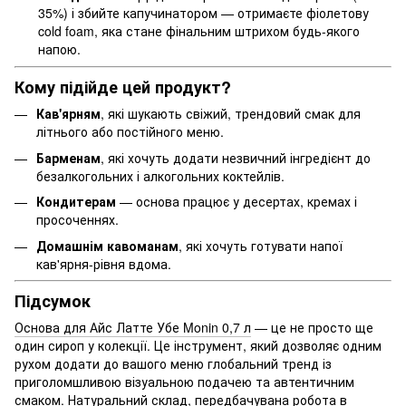
35%) і збийте капучинатором — отримаєте фіолетову
cold foam, яка стане фінальним штрихом будь-якого
напою.
Кому підійде цей продукт?
Кав'ярням
, які шукають свіжий, трендовий смак для
літнього або постійного меню.
Барменам
, які хочуть додати незвичний інгредієнт до
безалкогольних і алкогольних коктейлів.
Кондитерам
— основа працює у десертах, кремах і
просоченнях.
Домашнім кавоманам
, які хочуть готувати напої
кав'ярня-рівня вдома.
Підсумок
Основа для Айс Латте Убе Monin 0,7 л
— це не просто ще
один сироп у колекції. Це інструмент, який дозволяє одним
рухом додати до вашого меню глобальний тренд із
приголомшливою візуальною подачею та автентичним
смаком. Натуральний склад, передбачувана робота в