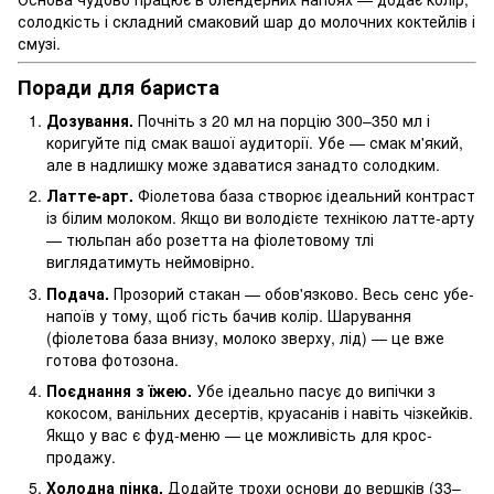
солодкість і складний смаковий шар до молочних коктейлів і
смузі.
Поради для бариста
Дозування.
Почніть з 20 мл на порцію 300–350 мл і
коригуйте під смак вашої аудиторії. Убе — смак м'який,
але в надлишку може здаватися занадто солодким.
Латте-арт.
Фіолетова база створює ідеальний контраст
із білим молоком. Якщо ви володієте технікою латте-арту
— тюльпан або розетта на фіолетовому тлі
виглядатимуть неймовірно.
Подача.
Прозорий стакан — обов'язково. Весь сенс убе-
напоїв у тому, щоб гість бачив колір. Шарування
(фіолетова база внизу, молоко зверху, лід) — це вже
готова фотозона.
Поєднання з їжею.
Убе ідеально пасує до випічки з
кокосом, ванільних десертів, круасанів і навіть чізкейків.
Якщо у вас є фуд-меню — це можливість для крос-
продажу.
Холодна пінка.
Додайте трохи основи до вершків (33–