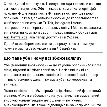
Є тренди, які спалахують і гаснуть за один сезон. А є ті, що
змінюють індустрію.
Убе
— якраз із другої категорії. Цей
яскраво-фіолетовий ямс із Філіппін за останні два роки
пройшов шлях від локальної екзотики до глобального хіта,
який заполонив стрічки TikTok, Instagram і меню
прогресивних кав'ярень по всьому світу. І Monin, як завжди,
виявився на крок попереду — представивши
Основу для
Айс Латте Убе
, яка тепер доступна і в Україні.
Давайте розберемося, що це за продукт, як він смакує, і
чому він заслуговує місце у вашій барній карті.
Що таке убе і чому всі збожеволіли?
Убе (вимовляється «у-бе») — це клубень рослини
Dioscorea
alata
, відомий як фіолетовий ямс. На Філіппінах він є
справжнім національним скарбом і основою безлічі десертів
— від класичного халая (джему з убе) до морозива та
випічки.
Головна фішка — неймовірний колір. Насичений фіолетовий
відтінок м'якоті є абсолютно натуральним: він зумовлений
високою концентрацією антоціанів — потужних
антиоксидантів, які також відповідають за колір чорниці та