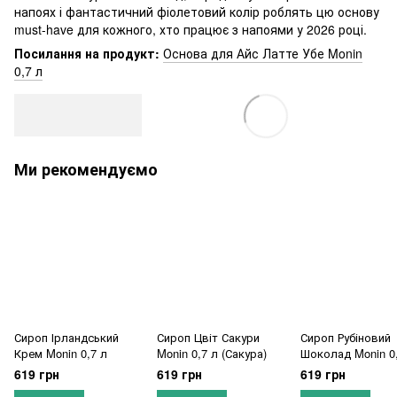
напоях і фантастичний фіолетовий колір роблять цю основу
must-have для кожного, хто працює з напоями у 2026 році.
Посилання на продукт:
Основа для Айс Латте Убе Monin
0,7 л
Ми рекомендуємо
Сироп Ірландський
Сироп Цвіт Сакури
Сироп Рубіновий
Крем Monin 0,7 л
Monin 0,7 л (Сакура)
Шоколад Monin 0
(Ruby chocolate)
619 грн
619 грн
619 грн