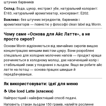
штучних барвників
Склад:
Вода, цукор, екстракт убе, натуральний колорант:
E163, натуральний ароматизатор, консервант: E202.
Важливо:
без штучних інгредієнтів, барвників і
ароматизаторів — повністю у філософії clean label від Monin.
Чому саме «Основа для Айс Латте», а не
просто сироп?
Основи Monin відрізняються від звичайних сиропів вищою
концентрацією меншим вмістом цукру. Вони розроблені
спеціально для холодних молочних напоїв — продукт краще
розчиняється в холодному молоці, дає насиченіший колір і
стабільніший смак у поєднанні з льодом. Якщо ви робите айс
латте на потоці — основа працює швидше й
передбачуваніше.
Як використовувати: ідеї для меню
☕ Ube Iced Latte (класика)
Найпростіший і найефектніший спосіб подачі.
Наповніть стакан льодом 150 грамів, налийте рослинне