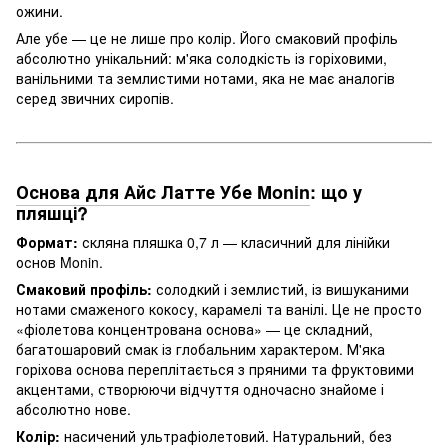
ожини.
Але убе — це не лише про колір. Його смаковий профіль
абсолютно унікальний: м'яка солодкість із горіховими,
ванільними та землистими нотами, яка не має аналогів
серед звичних сиропів.
Основа для Айс Латте Убе Monin
: що у
пляшці?
Формат:
скляна пляшка 0,7 л — класичний для лінійки
основ Monin.
Смаковий профіль:
солодкий і землистий, із вишуканими
нотами смаженого кокосу, карамелі та ванілі. Це не просто
«фіолетова концентрована основа» — це складний,
багатошаровий смак із глобальним характером. М'яка
горіхова основа переплітається з пряними та фруктовими
акцентами, створюючи відчуття одночасно знайоме і
абсолютно нове.
Колір:
насичений ультрафіолетовий. Натуральний, без