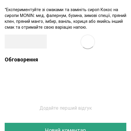
*Експериментуйте зі смаками та замініть сироп Кокос на
сиропи MONIN: мед, фалернум, бузина, зимові спеції, пряний
клен, пряний манго, імбир, ваніль, кориця або якийсь інший
смак та отримайте свою варіацію напою.
Обговорення
Додайте перший відгук
Новий коментар