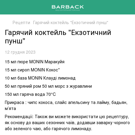
Рецепти
Гарячий коктейль "Екзотичний пунш"
Гарячий коктейль "Екзотичний
пунш"
12 грудня 2023
15 мл пюре MONIN Маракуйя
15 мл сироп MONIN Кокос*
10 мл база MONIN Клауді лимонад
50 мл пряний ром 50 мл морс з журавлини
150 мл гаряча вода 70°C
Прикраса : чипс кокоса, слайс апельсину та лайму, бадьян,
м’ята
Рекомендації: Також ви можете використати цю рецептуру,
як основу до ваших сезонних чаїв, додавши заварку чорного
або зеленого чаю, або гарячого лимонаду.