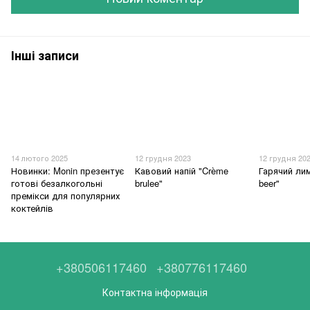
Інші записи
14 лютого 2025
12 грудня 2023
12 грудня 20
Новинки: Monin презентує
Кавовий напій "Crème
Гарячий лим
готові безалкогольні
brulee"
beer"
премікси для популярних
коктейлів
+380506117460
+380776117460
Контактна інформація