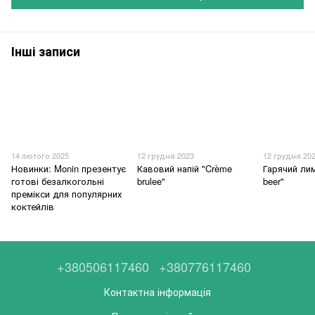
Інші записи
14 лютого 2025
12 грудня 2023
12 грудня 20
Новинки: Monin презентує
Кавовий напій "Crème
Гарячий лим
готові безалкогольні
brulee"
beer"
премікси для популярних
коктейлів
+380506117460
+380776117460
Контактна інформація