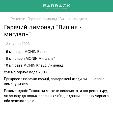
Рецепти
Гарячий лимонад "Вишня - мигдаль"
Гарячий лимонад "Вишня -
мигдаль"
12 грудня 2023
15 мл пюре MONIN Вишня
15 мл сироп MONIN Мигдаль*
10 мл база MONIN Клауді лимонад
250 мл гаряча вода 70°C
Прикраса : палочка кориці, заморожені ягоди вишні, слайс
лимону, м'ята
Рекомендації: Також ви можете використати цю рецептуру,
як основу до ваших сезонних чаїв, додавши заварку чорного
або зеленого чаю.