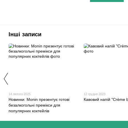
Інші записи
14 лютого 2025
12 грудня 2023
Новинки: Monin презентує готові
Кавовий напій "Crème b
безалкогольні премікси для
популярних коктейлів