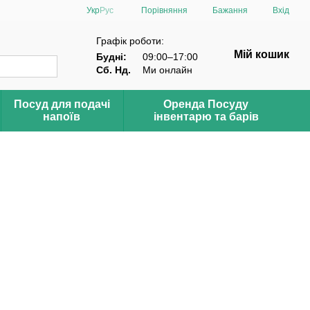
Порівняння
Укр
Рус
Бажання
Вхід
Графік роботи:
Мій кошик
Будні:
09:00–17:00
Сб. Нд.
Ми онлайн
Посуд для подачі
Оренда Посуду
напоїв
інвентарю та барів