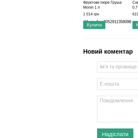
Фруктове пюре Груша
Си
Monin 1 л
0,7
1 014 грн
619
Купити
Новий коментар
Надіслати