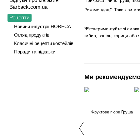
Відгуки про магазин
Прикраса : чипс груші, гвоз
Barback.com.ua
Рекомендації: Також ви мо
Рецепти
Новини індустрії HORECA
*Експериментуйте зі смакам
Огляд продуктів
імбир, ваніль, кориця або
Класичні рецепти коктейлів
Поради та підказки
Ми рекомендуєм