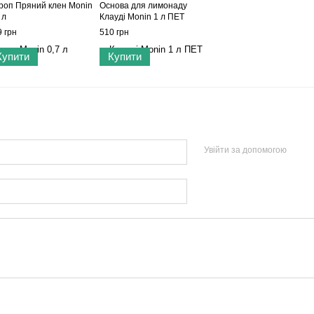
роп Пряний клен Monin
Основа для лимонаду
 л
Клауді Monin 1 л ПЕТ
 грн
510 грн
Купити
Купити
Увійти за допомогою