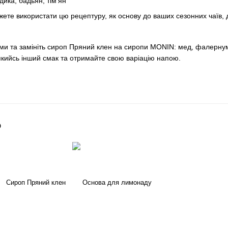
дика, бадьян, тім'ян
жете використати цю рецептуру, як основу до ваших сезонних чаїв,
и та замініть сироп Пряний клен на сиропи MONIN: мед, фалернум, б
 якийсь інший смак та отримайте свою варіацію напою.
о