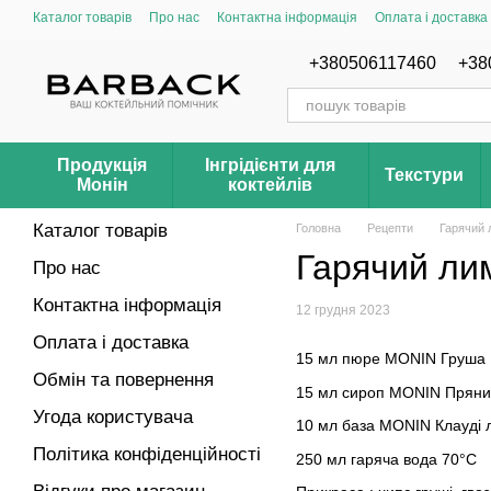
Перейти до основного контенту
Каталог товарів
Про нас
Контактна інформація
Оплата і доставка
Відгуки про магазин Barback.com.ua
Рецепти
+380506117460
+38
Продукція
Інгрідієнти для
Текстури
Монін
коктейлів
Каталог товарів
Головна
Рецепти
Гарячий 
Гарячий ли
Про нас
Контактна інформація
12 грудня 2023
Оплата і доставка
15 мл пюре MONIN Груша
Обмін та повернення
15 мл сироп MONIN Пряни
Угода користувача
10 мл база MONIN Клауді
Політика конфіденційності
250 мл гаряча вода 70°C