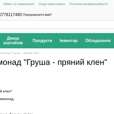
Обмін та повернення
Угода користувача
Політика конфіденційності
0776117460
Передзвонити вам?
Декор
Продукти
Інвентар
Обладнання
коктейлів
лимонад "Груша - пряний клен"
монад "Груша - пряний клен"
й клен*
 лимонад